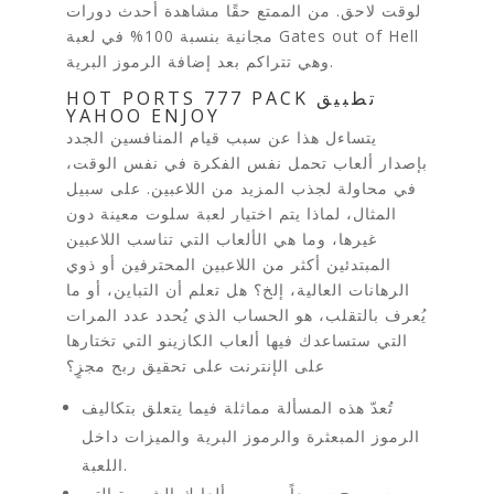
لوقت لاحق. من الممتع حقًا مشاهدة أحدث دورات
مجانية بنسبة 100% في لعبة Gates out of Hell
وهي تتراكم بعد إضافة الرموز البرية.
HOT PORTS 777 PACK تطبيق
YAHOO ENJOY
يتساءل هذا عن سبب قيام المنافسين الجدد
بإصدار ألعاب تحمل نفس الفكرة في نفس الوقت،
في محاولة لجذب المزيد من اللاعبين. على سبيل
المثال، لماذا يتم اختيار لعبة سلوت معينة دون
غيرها، وما هي الألعاب التي تناسب اللاعبين
المبتدئين أكثر من اللاعبين المحترفين أو ذوي
الرهانات العالية، إلخ؟ هل تعلم أن التباين، أو ما
يُعرف بالتقلب، هو الحساب الذي يُحدد عدد المرات
التي ستساعدك فيها ألعاب الكازينو التي تختارها
على الإنترنت على تحقيق ربح مجزٍ؟
تُعدّ هذه المسألة مماثلة فيما يتعلق بتكاليف
الرموز المبعثرة والرموز البرية والميزات داخل
اللعبة.
سيصبح سريعاً من بين ألعابك الشهيرة التي