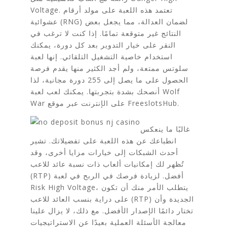
Voltage. تعتمد هذه اللعبة على مولد أرقام
عشوائية (RNG) لضمان العدالة، مما يجعل بعض
النتائج غير متوقعة تمامًا. إذا كنت لا ترغب في
النقر على خيار التدوير بعد كل دورة، يمكنك
استخدام خاصية التشغيل التلقائي. إنها لعبة
سلوتس ممتعة، ولم أجد الكثير منها يقدم فرصة
الحصول على ما يصل إلى 255 دورة مجانية، لذا
أنصحك بشدة بتجربتها. يمكنك لعب لعبة Wolf
War على الإنترنت عبر موقع FreeslotsHub.
غالبًا ما ينعكس
انطباعك عن هذه اللعبة على تفضيلاتك. تشير
أحدث الشبكات إلى خيارات مزايا أخرى، وقد
تُظهر لك إمكانيات ألعاب ذات نسبة عائد للاعب
(RTP) أفضل. لزيادة فرصك في الربح في لعبة
Risk High Voltage، يتطلب الأمر منك أن تكون
على دراية بنسب العائد للاعب (RTP) الجديدة وأن
تختار دائمًا الإصدار الأفضل. مع ذلك، لا يزال علينا
معالجة الأسئلة العملية بعيدًا عن الاستراتيجيات