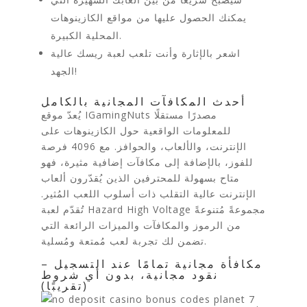
يمكنك الحصول عليها من مواقع الكازينوهات
المحلية الكبيرة.
اشعر بالإثارة وأنت تلعب لعبة ريسك عالية
الجهد!
أحدث المكافآت المجانية بالكامل
يُعدّ موقع IGamingNuts مصدرًا مستقلًا
للمعلومات الواقعية حول الكازينوهات على
الإنترنت، والألعاب، والحوافز. مع 4096 فرصة
للفوز، بالإضافة إلى مكافآت إضافية مثيرة، فهو
متاح بسهولة للمحترفين الذين يُقدّرون ألعاب
الإنترنت عالية التقلب ذات أسلوب اللعب المُثير.
تُقدّم لعبة Hazard High Voltage مجموعةً مُتنوعةً
من الرموز والمكافآت والميزات الرائعة التي
تضمن لك تجربة لعب مُمتعة ومُسلية.
مكافأة مجانية تمامًا عند التسجيل –
نقود مجانية، بدون أي شروط
(تقريبًا)