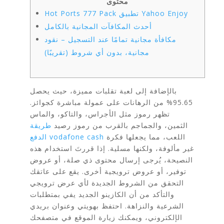
محتوى
Hot Ports 777 Pack تطبيق Yahoo Enjoy
أحدث المكافآت المجانية بالكامل
مكافأة مجانية تمامًا عند التسجيل – نقود
مجانية، بدون أي شروط (تقريبًا)
بالإضافة إلى لعبة تقلبات مميزة، حيث يحصل
95.65% من الرهانات على عمولة مباشرة كجوائز.
تظهر رموز مثل الأجراس، والتاكو، والماس
الثمين، والجماجم بالقرب من رموز رصيد
طريقة
اللعب، مما يجعلها فكرة
الدفع vodafone cash
غير مألوفة، ولكنها مسلية. إذا قررتَ استخدام هذه
النصيحة، يُرجى إرسال محتوى ذي صلة، أو عروض
توفير، أو عروض ترويجية أخرى.
يقع على عاتقك
التحقق من الشروط الجديدة لأي عرض ترويجي
والتأكد من أن الكازينو الجديد يفي بمتطلبات
الشرعية والنزاهة. احتفظ بهويتي وعنوان بريدي
الإلكتروني، ويمكنك زيارة الموقع في متصفحك