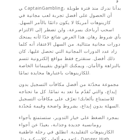
ف
ي CaptainGambling، بدأنا ندرك منذ فترة طويلة
أن الحصول على أفضل تجربة لعب مجانية في
كازينوهات أمريكا لا يكون دائمًا بالأمر السهل.
اسحب أرباحك بسرعة، ولن تضطر إلى الالتزام
بأي شروط رهان. هذا العرض شائع جدًا لأنه يمنحك
دورات مجانية متتالية. من السهل الاعتقاد أنه كلما
زاد عدد الدورات المجانية التي تحصل عليها، كان
ذلك أفضل. سنقترح فقط مواقع إلكترونية تتسم
بالنزاهة والأمان، ويمكنك الوثوق بتقييماتنا الخاصة
للكازينوهات باعتبارها محايدة تمامًا.
مجموعة محدّثة من أفضل مكافآت التسجيل بدون
إيداع، والتي تُقدّم ما تعد به تمامًا. كل ما تحتاجه
للاستمتاع بألعابك! تعرّف على مكافآت التسجيل
السهلة بدون إيداع، بشروط واضحة وقيمة مُحدّدة.
بمجرد الضغط على خيار التدوير، ستستمتع بأجواء
رومانسية جديدة وجذابة، بعيدًا عن أجواء
الكازينوهات التقليدية. انطلق في رحلة عاطفية
رائعة مع ألعاب كلاسيكية مثل Danger High