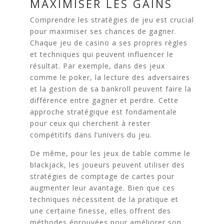
MAXIMISER LES GAINS
Comprendre les stratégies de jeu est crucial
pour maximiser ses chances de gagner.
Chaque jeu de casino a ses propres règles
et techniques qui peuvent influencer le
résultat. Par exemple, dans des jeux
comme le poker, la lecture des adversaires
et la gestion de sa bankroll peuvent faire la
différence entre gagner et perdre. Cette
approche stratégique est fondamentale
pour ceux qui cherchent à rester
compétitifs dans l’univers du jeu.
De même, pour les jeux de table comme le
blackjack, les joueurs peuvent utiliser des
stratégies de comptage de cartes pour
augmenter leur avantage. Bien que ces
techniques nécessitent de la pratique et
une certaine finesse, elles offrent des
méthodes éprouvées pour améliorer son