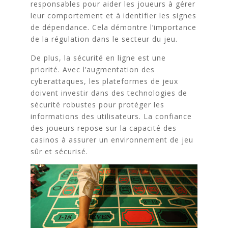
responsables pour aider les joueurs à gérer
leur comportement et à identifier les signes
de dépendance. Cela démontre l’importance
de la régulation dans le secteur du jeu.
De plus, la sécurité en ligne est une
priorité. Avec l’augmentation des
cyberattaques, les plateformes de jeux
doivent investir dans des technologies de
sécurité robustes pour protéger les
informations des utilisateurs. La confiance
des joueurs repose sur la capacité des
casinos à assurer un environnement de jeu
sûr et sécurisé.