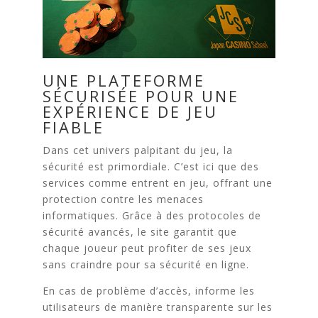
UNE PLATEFORME
SÉCURISÉE POUR UNE
EXPÉRIENCE DE JEU
FIABLE
Dans cet univers palpitant du jeu, la
sécurité est primordiale. C’est ici que des
services comme entrent en jeu, offrant une
protection contre les menaces
informatiques. Grâce à des protocoles de
sécurité avancés, le site garantit que
chaque joueur peut profiter de ses jeux
sans craindre pour sa sécurité en ligne.
En cas de problème d’accès, informe les
utilisateurs de manière transparente sur les