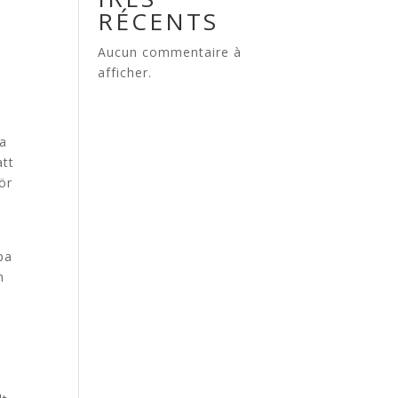
RÉCENTS
a
Aucun commentaire à
afficher.
ra
att
för
pa
m