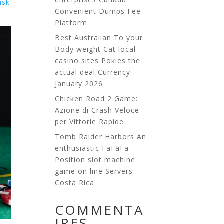
nsk
Сonvenient Dumps Fee
Platform
Best Australian To your
Body weight Cat local
casino sites Pokies the
actual deal Currency
January 2026
Chicken Road 2 Game:
Azione di Crash Veloce
per Vittorie Rapide
Tomb Raider Harbors An
enthusiastic FaFaFa
Position slot machine
game on line Servers
Costa Rica
COMMENTA
IRES