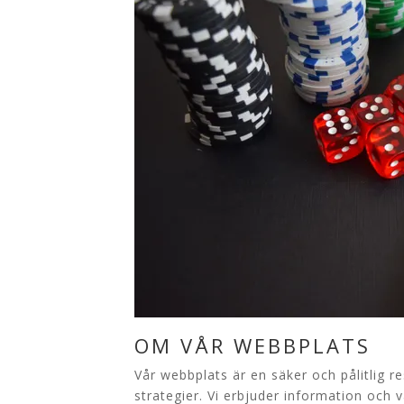
OM VÅR WEBBPLATS
Vår webbplats är en säker och pålitlig r
strategier. Vi erbjuder information och