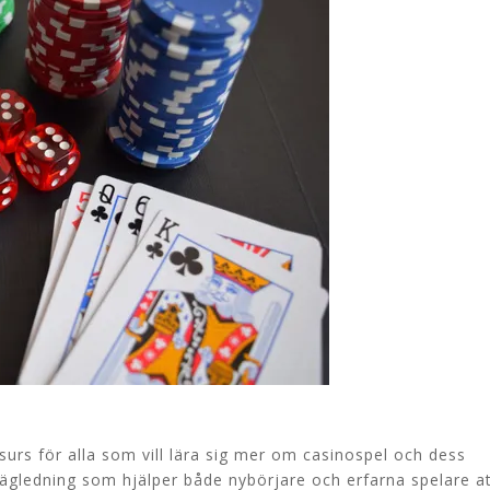
esurs för alla som vill lära sig mer om casinospel och dess
 vägledning som hjälper både nybörjare och erfarna spelare a