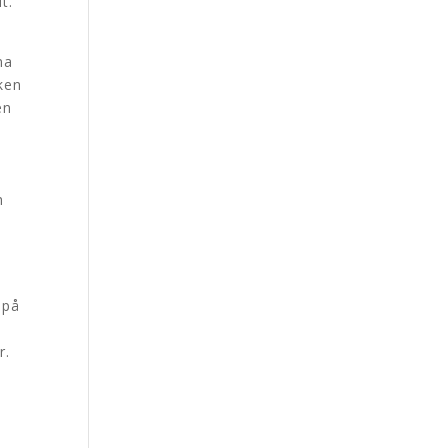
t.
na
sken
en
h
a
 på
r.