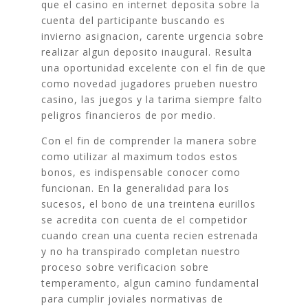
que el casino en internet deposita sobre la
cuenta del participante buscando es
invierno asignacion, carente urgencia sobre
realizar algun deposito inaugural. Resulta
una oportunidad excelente con el fin de que
como novedad jugadores prueben nuestro
casino, las juegos y la tarima siempre falto
peligros financieros de por medio.
Con el fin de comprender la manera sobre
como utilizar al maximum todos estos
bonos, es indispensable conocer como
funcionan. En la generalidad para los
sucesos, el bono de una treintena eurillos
se acredita con cuenta de el competidor
cuando crean una cuenta recien estrenada
y no ha transpirado completan nuestro
proceso sobre verificacion sobre
temperamento, algun camino fundamental
para cumplir joviales normativas de