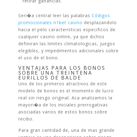
retirar ganancias.
Seri�a central leer las palabras
Códigos
promocionales n1bet casino
desplazandolo
hacia el pelo caracteristicas especificos de
cualquier casino online, ya que dichos
definiran las limites climatologicas, juegos
elegibles, y impedimentos adicionales sobre
el uso de el bono.
VENTAJAS PARA LOS BONOS
SOBRE UNA TREINTENA
EURILLOS DE BALDE
Uno de los primeros atractivos de este
modelo de bonos es el momento de lucro
real sin riesgo original. Aca analizamos la
mayori�a de los iniciales prerrogativas
asociadas varios de estos bonos sobre
recibo.
Para gran cantidad de, una de mas grande