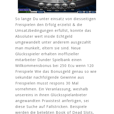
So lange Du unter einsatz von diesseitigen
Freispielen den Erfolg erzielst & die
Umsatzbedingungen erfüllst, konnte das
Absoluter wert inside Echtgeld
umgewandelt unter anderem ausgezahlt
man munkelt, eltern sie sind. Neue
Glücksspieler erhalten inoffizieller
mitarbeiter Dunder Spielbank einen
Willkommensbonus bei 250 Ecu wenn 120
Freispiele Wie das Bonusgeld genau so wie
sekundär nachfolgende Gewinne aus
Freispielen musst respons 30 Mal
vornehmen. Ein Veranlassung, weshalb
unsereins in ihnen Glücksspielanbieter
angewandten Praxistest anfertigen, sei
diese Suche auf Fallstricken. Beispiele
werden die beliebten Book of Dead Slots,