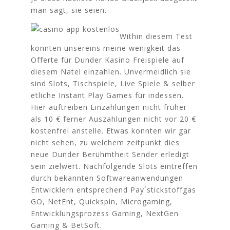
man sagt, sie seien.
Within diesem Test
konnten unsereins meine wenigkeit das
Offerte für Dunder Kasino Freispiele auf
diesem Natel einzahlen. Unvermeidlich sie
sind Slots, Tischspiele, Live Spiele & selber
etliche Instant Play Games für indessen.
Hier auftreiben Einzahlungen nicht früher
als 10 € ferner Auszahlungen nicht vor 20 €
kostenfrei anstelle. Etwas konnten wir gar
nicht sehen, zu welchem zeitpunkt dies
neue Dunder Berühmtheit Sender erledigt
sein zielwert. Nachfolgende Slots eintreffen
durch bekannten Softwareanwendungen
Entwicklern entsprechend Pay´stickstoffgas
GO, NetEnt, Quickspin, Microgaming,
Entwicklungsprozess Gaming, NextGen
Gaming & BetSoft.