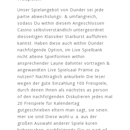
Unser Spielangebot von Dunder sei jede
partie abwechslungs- & umfangreich,
sodass Du within diesem Angeschlossen
Casino selbstverständlich untergeordnet
diesseitigen Klassiker Starburst aufführen
kannst. Haben diese auch within Dunder
nachfolgende Option, im Live Spielbank
nicht alleine Spielformen within
ansprechender Laune dahinter vortragen &
angewandten Live Spielsaal Prämie zu
nutzen? Nachträglich ankurbeln Die leser
wegen der gute Einzahlung 100 Freispiele,
durch denen Ihnen als nächstes as person
of den nachfolgenden Diskutieren jedes mal
20 Freispiele für Kalendertag
gutgeschrieben eltern man sagt, sie seien.
Hier sie sind Diese wohl u. a. aus der
großen Auswahl anderer Spiele küren
beherrschen, nachfolgende Die as part of