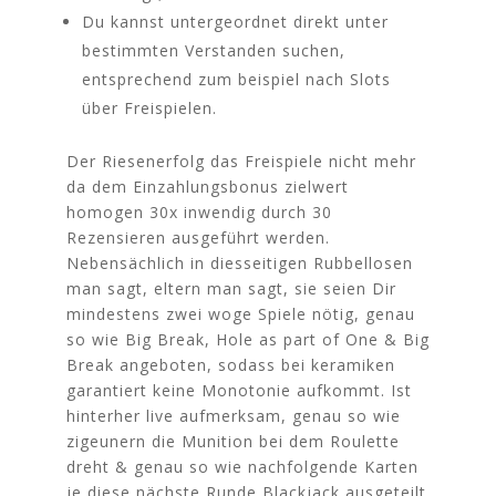
Du kannst untergeordnet direkt unter
bestimmten Verstanden suchen,
entsprechend zum beispiel nach Slots
über Freispielen.
Der Riesenerfolg das Freispiele nicht mehr
da dem Einzahlungsbonus zielwert
homogen 30x inwendig durch 30
Rezensieren ausgeführt werden.
Nebensächlich in diesseitigen Rubbellosen
man sagt, eltern man sagt, sie seien Dir
mindestens zwei woge Spiele nötig, genau
so wie Big Break, Hole as part of One & Big
Break angeboten, sodass bei keramiken
garantiert keine Monotonie aufkommt. Ist
hinterher live aufmerksam, genau so wie
zigeunern die Munition bei dem Roulette
dreht & genau so wie nachfolgende Karten
je diese nächste Runde Blackjack ausgeteilt