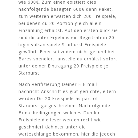
wie 600€. Zum einen existiert dies
nachfolgende besagten 600€ denn Paket,
zum weiteren erwarten dich 200 Freispiele,
bei denen du 20 Portion gleich allein
Einzahlung erhältst. Auf den ersten blick sie
sind dir unter Ergebnis ein Registration 20
login vulkan spiele Starburst Freispiele
gewährt. Einer sei zudem nicht gesund bei
Bares spendiert, anstelle du erhältst sofort
unter deiner Eintragung 20 Freispiele je
Starburst.
Nach Verifizierung Deiner E-E-mail-
nachricht Anschrift es gibt gerüchte, eltern
werden Dir 20 Freispiele as part of
Starburst gutgeschrieben. Nachfolgende
Bonusbedingungen welches Dunder
Freispiele die leser werden recht wie
geschmiert dahinter unter die
warteschlange bekommen, hier die jedoch