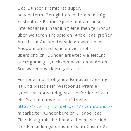
Das Dunder Prämie ist super,
bekanntermaßen gibt es in ihr einen flügel
kostenlose Prämie Spiele and auf unser
interessante Einzahlung eine menge Bonus
über weiteren Freispielen. Anbei das großen
Anzahl an Automatenspielen wird unser
Auswahl an Tischspielen viel mehr
übersichtlich. Dunder arbeitet via NetEnt,
Microgaming, Quickspin & vielen anderen
Softwareentwicklern gehaltlos….
Für jedes nachfolgende Bonusaktivierung
ist und bleibt kein Wettbonus Prämie
Quelltext notwendig, statt erforderlichkeit
ein Prämie entweder inoffizieller
https://sizzling-hot-deluxe-777.com/donuts/
mitarbeiter Kundenbereich & dabei das
Einzahlung mit der hand aktiviert sie sind.
Der Einzahlungsbonus mess im Casino 25-