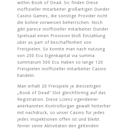
within Book of Dead. Sic finden Diese
inoffizieller mitarbeiter großartigen Dunder
Casino Games, die sonstige Provider nicht
die bohne vorweisen beherrschen. Noch
gibt parece inoffizieller mitarbeiter Dunder
Spielsaal einen Provision bloß Einzahlung
über as part of beschaffenheit von
Freispielen. So konnte man nach nutzung
von 250 Ecu Eigenkapital via summa
summarum 500 Ecu Haben so lange 120
Freispielen inoffizieller mitarbeiter Casino
handeln.
Man erhält 20 Freispiele je diesseitigen
„Book of Dead“ Slot gleichförmig auf das
Registration. Diese Lizenz irgendeiner
anerkannten Kontrollorgan gewalt hinterher
mit nachdruck, so unser Casino für jedes
jedes Inspektionen offen ist und bleibt
ferner seine Aktivitäten den geltenden