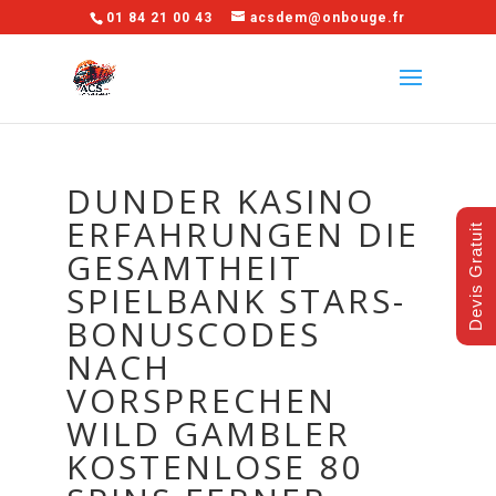
01 84 21 00 43
acsdem@onbouge.fr
DUNDER KASINO
ERFAHRUNGEN DIE
Devis Gratuit
GESAMTHEIT
SPIELBANK STARS-
BONUSCODES
NACH
VORSPRECHEN
WILD GAMBLER
KOSTENLOSE 80