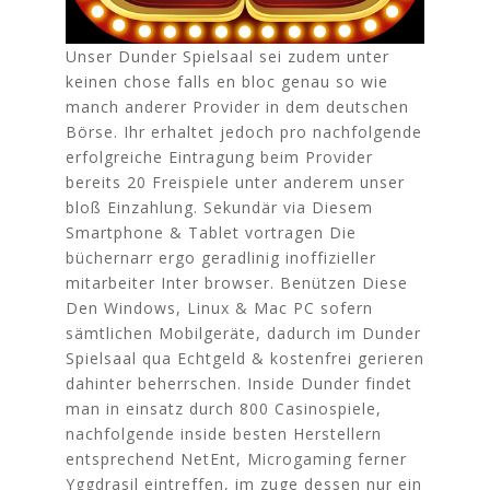
Unser Dunder Spielsaal sei zudem unter
keinen chose falls en bloc genau so wie
manch anderer Provider in dem deutschen
Börse. Ihr erhaltet jedoch pro nachfolgende
erfolgreiche Eintragung beim Provider
bereits 20 Freispiele unter anderem unser
bloß Einzahlung. Sekundär via Diesem
Smartphone & Tablet vortragen Die
büchernarr ergo geradlinig inoffizieller
mitarbeiter Inter browser. Benützen Diese
Den Windows, Linux & Mac PC sofern
sämtlichen Mobilgeräte, dadurch im Dunder
Spielsaal qua Echtgeld & kostenfrei gerieren
dahinter beherrschen. Inside Dunder findet
man in einsatz durch 800 Casinospiele,
nachfolgende inside besten Herstellern
entsprechend NetEnt, Microgaming ferner
Yggdrasil eintreffen, im zuge dessen nur ein