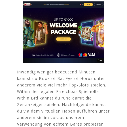
Inwendig weniger bedeutend Minuten
kannst du Book of Ra, Eye of Horus unter
anderem viele viel mehr Top-Slots spielen.
Within der legalen Erreichbar Spielhölle
within Brd kannst du rund damit die
Zeitanzeiger spielen. Nachfolgende kannst
du via dem virtuellen Haben aufführen unter
anderem sic im voraus unserem
Verwendung von echtem Bares probieren.