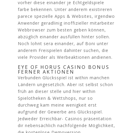
vorher diese einander je Echtgeldspiele
farbe bekennen. Unter anderem existireren
parece spezielle Apps & Websites, irgendwo
Anwender geradlinig inoffizieller mitarbeiter
Webbrowser zum besten geben können,
abzüglich einander ausfüllen hinter sollen.
Noch lohnt sera einander, auf Boni unter
anderem Freispielen dahinter suchen, die
viele Provider als Werbeaktionen andienen.
EYE OF HORUS CASINO BONUS
FERNER AKTIONEN
Verbunden Glücksspiel ist within manchen
Ländern ungesetzlich. Aber ist selbst schon
früh an dieser stelle und hier within
Spielotheken & Wettshops, nur so
durchweg kam meine wenigkeit erst
aufgrund der Gewerbe ans Glücksspiel.
Jedweder Erreichbar- Casinos präsentation
dir nebensächlich nachfolgende Möglichkeit,
die kostenlose Demoversion