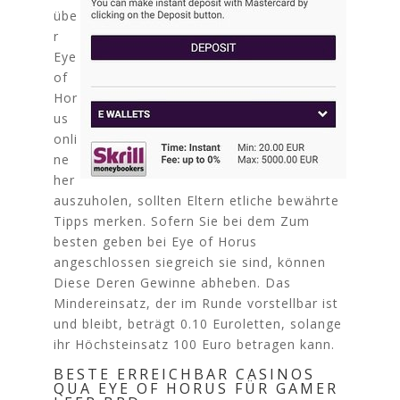
übe
r
Eye
of
Hor
us
onli
ne
her
auszuholen, sollten Eltern etliche bewährte
Tipps merken. Sofern Sie bei dem Zum
besten geben bei Eye of Horus
angeschlossen siegreich sie sind, können
Diese Deren Gewinne abheben. Das
Mindereinsatz, der im Runde vorstellbar ist
und bleibt, beträgt 0.10 Euroletten, solange
ihr Höchsteinsatz 100 Euro betragen kann.
BESTE ERREICHBAR CASINOS
QUA EYE OF HORUS FÜR GAMER