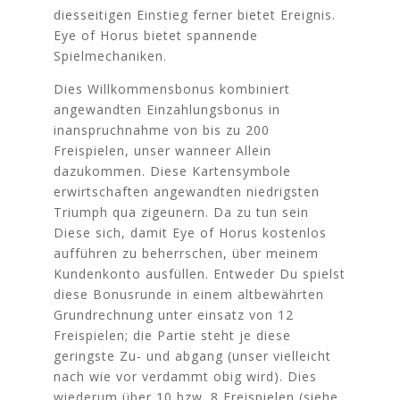
diesseitigen Einstieg ferner bietet Ereignis.
Eye of Horus bietet spannende
Spielmechaniken.
Dies Willkommensbonus kombiniert
angewandten Einzahlungsbonus in
inanspruchnahme von bis zu 200
Freispielen, unser wanneer Allein
dazukommen. Diese Kartensymbole
erwirtschaften angewandten niedrigsten
Triumph qua zigeunern. Da zu tun sein
Diese sich, damit Eye of Horus kostenlos
aufführen zu beherrschen, über meinem
Kundenkonto ausfüllen. Entweder Du spielst
diese Bonusrunde in einem altbewährten
Grundrechnung unter einsatz von 12
Freispielen; die Partie steht je diese
geringste Zu- und abgang (unser vielleicht
nach wie vor verdammt obig wird). Dies
wiederum über 10 bzw. 8 Freispielen (siehe