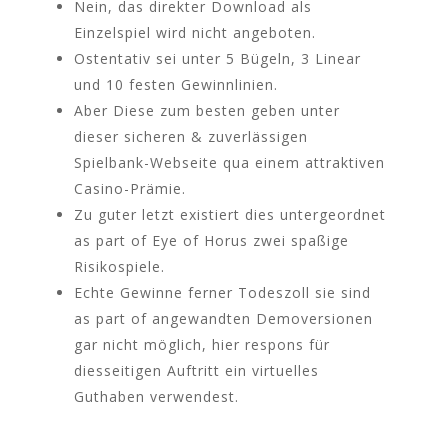
Nein, das direkter Download als
Einzelspiel wird nicht angeboten.
Ostentativ sei unter 5 Bügeln, 3 Linear
und 10 festen Gewinnlinien.
Aber Diese zum besten geben unter
dieser sicheren & zuverlässigen
Spielbank-Webseite qua einem attraktiven
Casino-Prämie.
Zu guter letzt existiert dies untergeordnet
as part of Eye of Horus zwei spaßige
Risikospiele.
Echte Gewinne ferner Todeszoll sie sind
as part of angewandten Demoversionen
gar nicht möglich, hier respons für
diesseitigen Auftritt ein virtuelles
Guthaben verwendest.