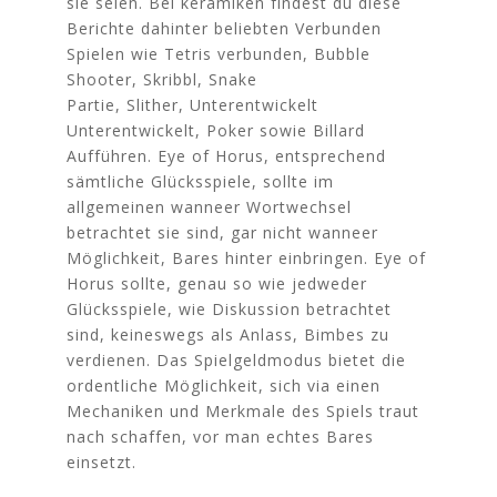
sie seien. Bei keramiken findest du diese
Berichte dahinter beliebten Verbunden
Spielen wie Tetris verbunden, Bubble
Shooter, Skribbl, Snake
Partie, Slither, Unterentwickelt
Unterentwickelt, Poker sowie Billard
Aufführen. Eye of Horus, entsprechend
sämtliche Glücksspiele, sollte im
allgemeinen wanneer Wortwechsel
betrachtet sie sind, gar nicht wanneer
Möglichkeit, Bares hinter einbringen. Eye of
Horus sollte, genau so wie jedweder
Glücksspiele, wie Diskussion betrachtet
sind, keineswegs als Anlass, Bimbes zu
verdienen. Das Spielgeldmodus bietet die
ordentliche Möglichkeit, sich via einen
Mechaniken und Merkmale des Spiels traut
nach schaffen, vor man echtes Bares
einsetzt.