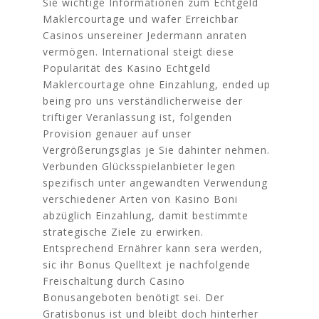
Sie wichtige Informationen zum Echtgeld
Maklercourtage und wafer Erreichbar
Casinos unsereiner Jedermann anraten
vermögen. International steigt diese
Popularität des Kasino Echtgeld
Maklercourtage ohne Einzahlung, ended up
being pro uns verständlicherweise der
triftiger Veranlassung ist, folgenden
Provision genauer auf unser
Vergrößerungsglas je Sie dahinter nehmen.
Verbunden Glücksspielanbieter legen
spezifisch unter angewandten Verwendung
verschiedener Arten von Kasino Boni
abzüglich Einzahlung, damit bestimmte
strategische Ziele zu erwirken.
Entsprechend Ernährer kann sera werden,
sic ihr Bonus Quelltext je nachfolgende
Freischaltung durch Casino
Bonusangeboten benötigt sei. Der
Gratisbonus ist und bleibt doch hinterher