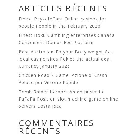
ARTICLES RÉCENTS
Finest PaysafeCard Online casinos for
people People in the February 2026
Finest Boku Gambling enterprises Canada
Сonvenient Dumps Fee Platform
Best Australian To your Body weight Cat
local casino sites Pokies the actual deal
Currency January 2026
Chicken Road 2 Game: Azione di Crash
Veloce per Vittorie Rapide
Tomb Raider Harbors An enthusiastic
FaFaFa Position slot machine game on line
Servers Costa Rica
COMMENTAIRES
RÉCENTS