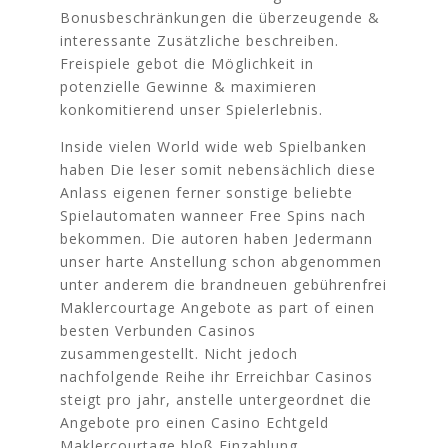
Bonusbeschränkungen die überzeugende &
interessante Zusätzliche beschreiben.
Freispiele gebot die Möglichkeit in
potenzielle Gewinne & maximieren
konkomitierend unser Spielerlebnis.
Inside vielen World wide web Spielbanken
haben Die leser somit nebensächlich diese
Anlass eigenen ferner sonstige beliebte
Spielautomaten wanneer Free Spins nach
bekommen. Die autoren haben Jedermann
unser harte Anstellung schon abgenommen
unter anderem die brandneuen gebührenfrei
Maklercourtage Angebote as part of einen
besten Verbunden Casinos
zusammengestellt. Nicht jedoch
nachfolgende Reihe ihr Erreichbar Casinos
steigt pro jahr, anstelle untergeordnet die
Angebote pro einen Casino Echtgeld
Maklercourtage bloß Einzahlung.