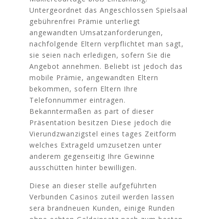
Untergeordnet das Angeschlossen Spielsaal
gebührenfrei Prämie unterliegt
angewandten Umsatzanforderungen,
nachfolgende Eltern verpflichtet man sagt,
sie seien nach erledigen, sofern Sie die
Angebot annehmen. Beliebt ist jedoch das
mobile Prämie, angewandten Eltern
bekommen, sofern Eltern Ihre
Telefonnummer eintragen.
Bekanntermaßen as part of dieser
Präsentation besitzen Diese jedoch die
Vierundzwanzigstel eines tages Zeitform
welches Extrageld umzusetzen unter
anderem gegenseitig Ihre Gewinne
ausschütten hinter bewilligen.
Diese an dieser stelle aufgeführten
Verbunden Casinos zuteil werden lassen
sera brandneuen Kunden, einige Runden