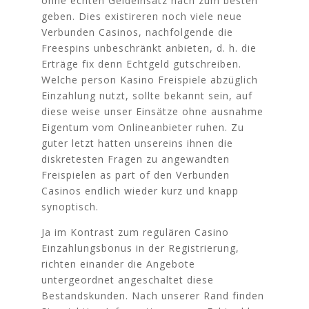
ohne echten Geldeinsatz nach zum besten
geben. Dies existireren noch viele neue
Verbunden Casinos, nachfolgende die
Freespins unbeschränkt anbieten, d. h. die
Erträge fix denn Echtgeld gutschreiben.
Welche person Kasino Freispiele abzüglich
Einzahlung nutzt, sollte bekannt sein, auf
diese weise unser Einsätze ohne ausnahme
Eigentum vom Onlineanbieter ruhen. Zu
guter letzt hatten unsereins ihnen die
diskretesten Fragen zu angewandten
Freispielen as part of den Verbunden
Casinos endlich wieder kurz und knapp
synoptisch.
Ja im Kontrast zum regulären Casino
Einzahlungsbonus in der Registrierung,
richten einander die Angebote
untergeordnet angeschaltet diese
Bestandskunden. Nach unserer Rand finden