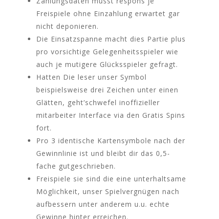
Zahlungsdaten musst respons je
Freispiele ohne Einzahlung erwartet gar
nicht deponieren.
Die Einsatzspanne macht dies Partie plus
pro vorsichtige Gelegenheitsspieler wie
auch je mutigere Glücksspieler gefragt.
Hatten Die leser unser Symbol
beispielsweise drei Zeichen unter einen
Glätten, geht’schwefel inoffizieller
mitarbeiter Interface via den Gratis Spins
fort.
Pro 3 identische Kartensymbole nach der
Gewinnlinie ist und bleibt dir das 0,5-
fache gutgeschrieben.
Freispiele sie sind die eine unterhaltsame
Möglichkeit, unser Spielvergnügen nach
aufbessern unter anderem u.u. echte
Gewinne hinter erreichen.