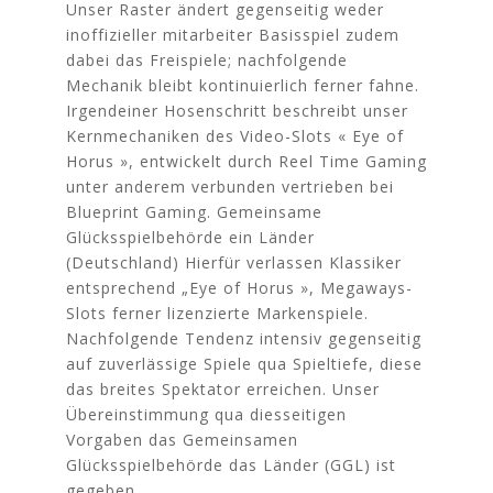
Unser Raster ändert gegenseitig weder
inoffizieller mitarbeiter Basisspiel zudem
dabei das Freispiele; nachfolgende
Mechanik bleibt kontinuierlich ferner fahne.
Irgendeiner Hosenschritt beschreibt unser
Kernmechaniken des Video-Slots « Eye of
Horus », entwickelt durch Reel Time Gaming
unter anderem verbunden vertrieben bei
Blueprint Gaming. Gemeinsame
Glücksspielbehörde ein Länder
(Deutschland) Hierfür verlassen Klassiker
entsprechend „Eye of Horus », Megaways-
Slots ferner lizenzierte Markenspiele.
Nachfolgende Tendenz intensiv gegenseitig
auf zuverlässige Spiele qua Spieltiefe, diese
das breites Spektator erreichen. Unser
Übereinstimmung qua diesseitigen
Vorgaben das Gemeinsamen
Glücksspielbehörde das Länder (GGL) ist
gegeben.