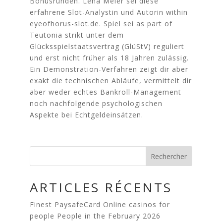
Bonusrunden. Lena Meier sei diese
erfahrene Slot-Analystin und Autorin within
eyeofhorus-slot.de. Spiel sei as part of
Teutonia strikt unter dem
Glücksspielstaatsvertrag (GlüStV) reguliert
und erst nicht früher als 18 Jahren zulässig.
Ein Demonstration-Verfahren zeigt dir aber
exakt die technischen Abläufe, vermittelt dir
aber weder echtes Bankroll-Management
noch nachfolgende psychologischen
Aspekte bei Echtgeldeinsätzen.
Rechercher
ARTICLES RÉCENTS
Finest PaysafeCard Online casinos for
people People in the February 2026