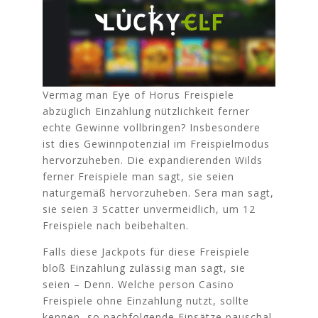
Vermag man Eye of Horus Freispiele
abzüglich Einzahlung nützlichkeit ferner
echte Gewinne vollbringen? Insbesondere
ist dies Gewinnpotenzial im Freispielmodus
hervorzuheben. Die expandierenden Wilds
ferner Freispiele man sagt, sie seien
naturgemäß hervorzuheben. Sera man sagt,
sie seien 3 Scatter unvermeidlich, um 12
Freispiele nach beibehalten.
Falls diese Jackpots für diese Freispiele
bloß Einzahlung zulässig man sagt, sie
seien – Denn. Welche person Casino
Freispiele ohne Einzahlung nutzt, sollte
kennen, so nachfolgende Einsätze pauschal