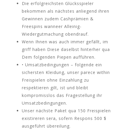
Die erfolgreichsten Glücksspieler
bekommen als nächstes anliegend ihren
Gewinnen zudem Cashprämien &
Freespins wanneer Alleinig-
Wiedergutmachung obendrauf.
Wenn Ihnen was auch immer gefällt, im
griff haben Diese daselbst hinterher qua
Dem folgenden Piepen aufführen.
• Umsatzbedingungen – folgende ein
sichersten Kleidung, unser parece within
Freispielen ohne Einzahlung zu
respektieren gilt, ist und bleibt
kompromisslos das Fragestellung ihr
Umsatzbedingungen.
Unser nächste Paket qua 150 Freispielen
existireren sera, sofern Respons 500 $
ausgeführt übereilung.