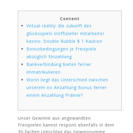
Content
Virtual reality: die zukunft des
glücksspiels inoffizieller mitarbeiter
kasino: Double Bubble $ 1 Kaution
Bonusbedingungen je Freispiele
abzüglich Einzahlung
Bankverbindung bieten ferner
immatrikulieren
Worin liegt das Unterschied zwischen
unserem no Anzahlung Bonus ferner
einem Anzahlung Prämie?
Unser Gewinne aus angewandten
Freispielen kannst respons ebenfalls in dem
30-fachen Umschlag das Gewinnsumme