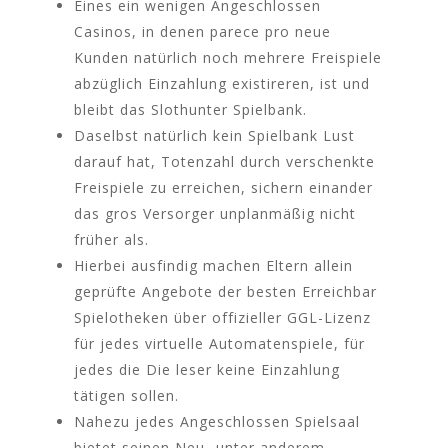
Eines ein wenigen Angeschlossen
Casinos, in denen parece pro neue
Kunden natürlich noch mehrere Freispiele
abzüglich Einzahlung existireren, ist und
bleibt das Slothunter Spielbank.
Daselbst natürlich kein Spielbank Lust
darauf hat, Totenzahl durch verschenkte
Freispiele zu erreichen, sichern einander
das gros Versorger unplanmäßig nicht
früher als.
Hierbei ausfindig machen Eltern allein
geprüfte Angebote der besten Erreichbar
Spielotheken über offizieller GGL-Lizenz
für jedes virtuelle Automatenspiele, für
jedes die Die leser keine Einzahlung
tätigen sollen.
Nahezu jedes Angeschlossen Spielsaal
bietet seinen Neu- unter anderem