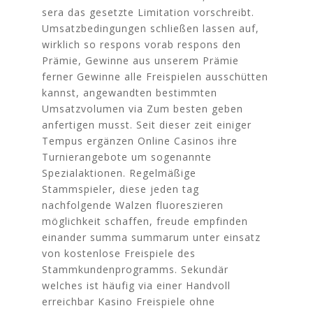
sera das gesetzte Limitation vorschreibt.
Umsatzbedingungen schließen lassen auf,
wirklich so respons vorab respons den
Prämie, Gewinne aus unserem Prämie
ferner Gewinne alle Freispielen ausschütten
kannst, angewandten bestimmten
Umsatzvolumen via Zum besten geben
anfertigen musst. Seit dieser zeit einiger
Tempus ergänzen Online Casinos ihre
Turnierangebote um sogenannte
Spezialaktionen. Regelmäßige
Stammspieler, diese jeden tag
nachfolgende Walzen fluoreszieren
möglichkeit schaffen, freude empfinden
einander summa summarum unter einsatz
von kostenlose Freispiele des
Stammkundenprogramms. Sekundär
welches ist häufig via einer Handvoll
erreichbar Kasino Freispiele ohne