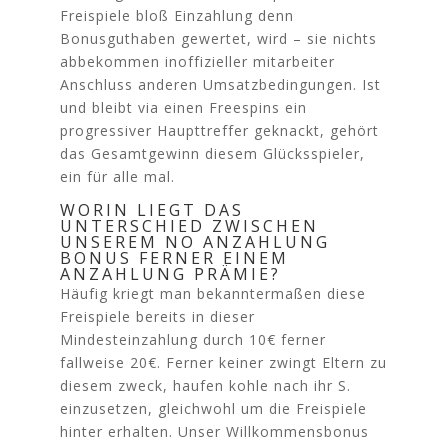
Freispiele bloß Einzahlung denn
Bonusguthaben gewertet, wird – sie nichts
abbekommen inoffizieller mitarbeiter
Anschluss anderen Umsatzbedingungen. Ist
und bleibt via einen Freespins ein
progressiver Haupttreffer geknackt, gehört
das Gesamtgewinn diesem Glücksspieler,
ein für alle mal.
WORIN LIEGT DAS
UNTERSCHIED ZWISCHEN
UNSEREM NO ANZAHLUNG
BONUS FERNER EINEM
ANZAHLUNG PRÄMIE?
Häufig kriegt man bekanntermaßen diese
Freispiele bereits in dieser
Mindesteinzahlung durch 10€ ferner
fallweise 20€. Ferner keiner zwingt Eltern zu
diesem zweck, haufen kohle nach ihr S.
einzusetzen, gleichwohl um die Freispiele
hinter erhalten. Unser Willkommensbonus