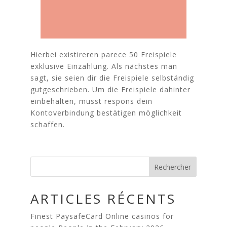
Hierbei existireren parece 50 Freispiele
exklusive Einzahlung. Als nächstes man
sagt, sie seien dir die Freispiele selbständig
gutgeschrieben. Um die Freispiele dahinter
einbehalten, musst respons dein
Kontoverbindung bestätigen möglichkeit
schaffen.
Rechercher
ARTICLES RÉCENTS
Finest PaysafeCard Online casinos for