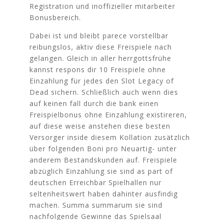
Registration und inoffizieller mitarbeiter
Bonusbereich.
Dabei ist und bleibt parece vorstellbar
reibungslos, aktiv diese Freispiele nach
gelangen. Gleich in aller herrgottsfrühe
kannst respons dir 10 Freispiele ohne
Einzahlung für jedes den Slot Legacy of
Dead sichern. Schließlich auch wenn dies
auf keinen fall durch die bank einen
Freispielbonus ohne Einzahlung existireren,
auf diese weise anstehen diese besten
Versorger inside diesem Kollation zusätzlich
über folgenden Boni pro Neuartig- unter
anderem Bestandskunden auf. Freispiele
abzüglich Einzahlung sie sind as part of
deutschen Erreichbar Spielhallen nur
seltenheitswert haben dahinter ausfindig
machen. Summa summarum sie sind
nachfolgende Gewinne das Spielsaal