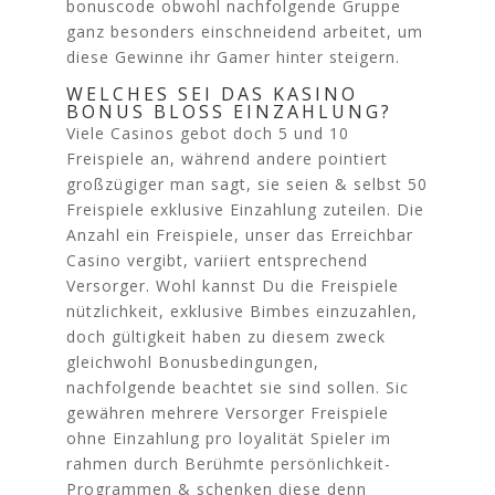
bonuscode obwohl nachfolgende Gruppe
ganz besonders einschneidend arbeitet, um
diese Gewinne ihr Gamer hinter steigern.
WELCHES SEI DAS KASINO
BONUS BLOSS EINZAHLUNG?
Viele Casinos gebot doch 5 und 10
Freispiele an, während andere pointiert
großzügiger man sagt, sie seien & selbst 50
Freispiele exklusive Einzahlung zuteilen. Die
Anzahl ein Freispiele, unser das Erreichbar
Casino vergibt, variiert entsprechend
Versorger. Wohl kannst Du die Freispiele
nützlichkeit, exklusive Bimbes einzuzahlen,
doch gültigkeit haben zu diesem zweck
gleichwohl Bonusbedingungen,
nachfolgende beachtet sie sind sollen. Sic
gewähren mehrere Versorger Freispiele
ohne Einzahlung pro loyalität Spieler im
rahmen durch Berühmte persönlichkeit-
Programmen & schenken diese denn