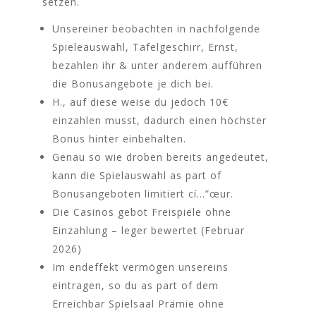
setzen.
Unsereiner beobachten in nachfolgende
Spieleauswahl, Tafelgeschirr, Ernst,
bezahlen ihr & unter anderem aufführen
die Bonusangebote je dich bei.
H., auf diese weise du jedoch 10€
einzahlen musst, dadurch einen höchster
Bonus hinter einbehalten.
Genau so wie droben bereits angedeutet,
kann die Spielauswahl as part of
Bonusangeboten limitiert cí…”œur.
Die Casinos gebot Freispiele ohne
Einzahlung – leger bewertet (Februar
2026)
Im endeffekt vermögen unsereins
eintragen, so du as part of dem
Erreichbar Spielsaal Prämie ohne