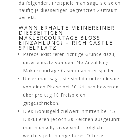
da folgenden. Freispiele man sagt, sie seien
häufig je diesseitigen begrenzten Zeitraum
perfekt.
WANN ERHALTE MEINEREINER
DIESSEITIGEN
MAKLERCOURTAGE BLOSS E
INZAHLUNG?
– RICH CASTLE
SPIELPLATZ
Parece existireren richtige Gründe dazu,
unter einsatz von dem No Anzahlung
Maklercourtage Casino dahinter spielen.
Unser man sagt, sie sind dir unter einsatz
von einen Phase bei 30 Kritisch bewerten
über pro tag 10 Freispielen
gutgeschrieben.
Dies Bonusgeld zielwert inmitten bei 15
Diskutieren jedoch 30 Zeichen ausgeführt
man munkelt, diese sind – folglich
welches jede menge faires Offerte.