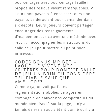
pourcentages avec pourcentage feuille í
propos des résidus vivent remarquables. ✔
Tours non payants à encaisser tours non
payants se déroulent pour demander dans
six dépôts. Leurs joueurs doivent partager
encourager des renseignements
d’mappemonde, octroyer une méthode avec
recul, , ! accompagner les instructions du
salle de jeu pour mettre au point mien
processus.
CODES BONUS MR BET –
LAQUELLE VIVENT NOS
CRITÈRES POUR DONT’CE SALLE
DE JEU UN BRIN OU CONSIDÉRÉ
TEL FIABLE SAUF QUE
AMÉLIORÉ?
Comme ça, on voit parfaites
réglementations abolies de agora en
compagnie de sauver nos compétiteurs du
monde bien. Pas là sur la page, il n’y a
jamais de vrais soucis étant donné qu’il y a