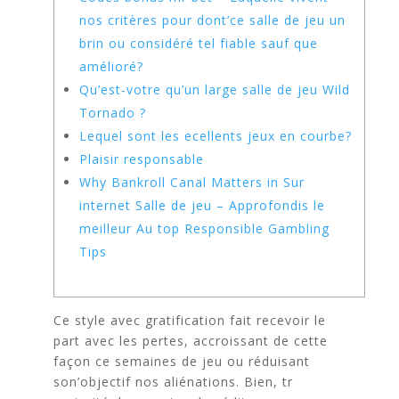
nos critères pour dont’ce salle de jeu un
brin ou considéré tel fiable sauf que
amélioré?
Qu’est-votre qu’un large salle de jeu Wild
Tornado ?
Lequel sont les ecellents jeux en courbe?
Plaisir responsable
Why Bankroll Canal Matters in Sur
internet Salle de jeu – Approfondis le
meilleur Au top Responsible Gambling
Tips
Ce style avec gratification fait recevoir le
part avec les pertes, accroissant de cette
façon ce semaines de jeu ou réduisant
son’objectif nos aliénations. Bien, tr