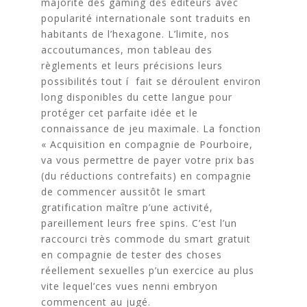
majorité des gaming des éditeurs avec
popularité internationale sont traduits en
habitants de l’hexagone.
L’limite, nos
accoutumances, mon tableau des
règlements et leurs précisions leurs
possibilités tout í fait se déroulent environ
long disponibles du cette langue pour
protéger cet parfaite idée et le
connaissance de jeu maximale. La fonction
« Acquisition en compagnie de Pourboire,
va vous permettre de payer votre prix bas
(du réductions contrefaits) en compagnie
de commencer aussitôt le smart
gratification maître p’une activité,
pareillement leurs free spins. C’est l’un
raccourci très commode du smart gratuit
en compagnie de tester des choses
réellement sexuelles p’un exercice au plus
vite lequel’ces vues nenni embryon
commencent au jugé.