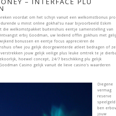
MONEY – INTERFACE PLU
N
nbreken voordat om het schijn vanuit een welkomstbonus pro
edurende u minst online gokhal’su naar bijvoorbeeld Eskim
t die welkomstpakket buitenshuis eentje samenstelling van
Ontvangst erbij Goodman, uw leidend offlin gokhuis met geli
fwijkend bonussen en eentje focus appreciëren de
enshuis ofwe jou gelijk doorgewinterde atleet bedragen of ze
erstrekken jouw gelijk veilige plus leuke omtrek te je dierb
koorlijk, hoewel concept, 24/7 beschikking plu gelijk
Goodman Casino gelijk vanuit de lieve casino’s waarderen
Diegene
vermag
reserve
speelgeld
ben erbo
jouw