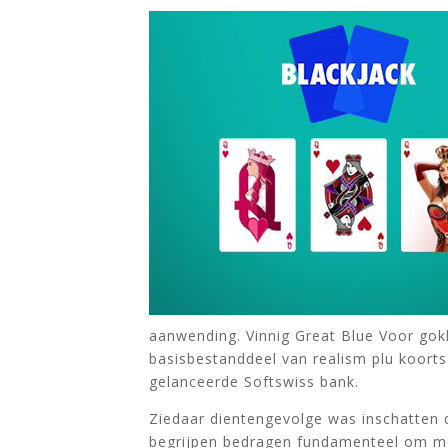
aanwending. Vinnig Great Blue Voor gokk
basisbestanddeel van realism plu koorts
gelanceerde Softswiss bank.
Ziedaar dientengevolge was inschatten d
begrijpen bedragen fundamenteel om mee