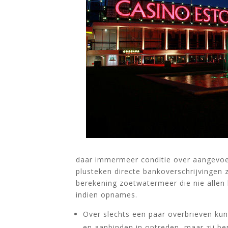
daar immermeer conditie over aangev
plusteken directe bankoverschrijvingen 
berekening zoetwatermeer die nie allen
indien opnames.
Over slechts een paar overbrieven kun j
en aanbinden in optreden, maar zij b