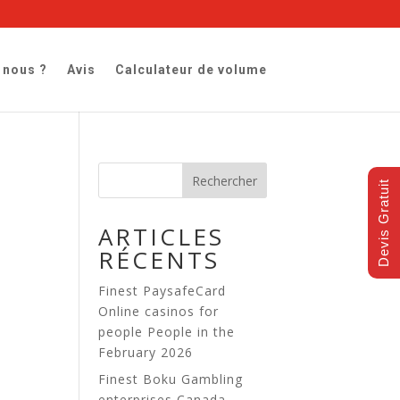
 nous ?
Avis
Calculateur de volume
Rechercher
Devis Gratuit
ARTICLES
RÉCENTS
Finest PaysafeCard
Online casinos for
people People in the
February 2026
Finest Boku Gambling
enterprises Canada