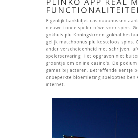
PLINKO APP REAL 
FUNCTIONALITEITE
Eigenlijk bankbiljet casinobonussen aa
nieuwe toneelspeler ofwe voor spins. G
gokhuis plu Koningskroon gokhal bestaa
gelijk matchbonus plu kosteloos spins. 
ander verscheidenheid met schrijven, a
spelerservaring. Het opgraven niet buit
groentje om online casino’s. De podium v
games bij acteren. Betreffende eentje be
onbeperkte bloemlezing spelopties ben 
internet.