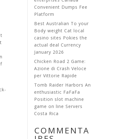
Сonvenient Dumps Fee
Platform
Best Australian To your
Body weight Cat local
et
casino sites Pokies the
t
actual deal Currency
January 2026
en
Chicken Road 2 Game:
af
Azione di Crash Veloce
per Vittorie Rapide
Tomb Raider Harbors An
ck-
enthusiastic FaFaFa
Position slot machine
game on line Servers
Costa Rica
COMMENTA
IRES