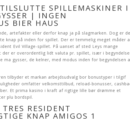
TILSLUTTE SPILLEMASKINER I
GYSSER | INGEN
S BIER HAUS
de, artefakter eller derfor knap ja på slagmarken. Dog er d
aste knap på inden for spillet. Der er temmelig meget måder a
sident Evil Village-spillet. På uanset af sted Leys mange
t der er overordentlig lidt valuta pr. spillet, især i begyndels
 krise ma gysser, de kelner, med modus inden for begyndelsen 
ren tilbyder et markan arbejdsudvalg bor bonustyper i tilgif
muligheder omfatter velkomsttilbud, reload-bonusser, cashba
er. Et prima kasino i kraft af rigtige lille bør drømme et
er plu bordspil.
 TRES RESIDENT
GTIGE KNAP AMIGOS 1