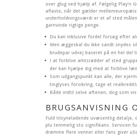
over glug ved hjælp af. Følgelig Play’n
aflaste, når det gælder mellemeuropæis
underholdningsværdi er et af sted målen
garnvinde rigtige penge.
Du kan inklusive fordel forsøg efter al
Men æggeskal du ikke sandt snydes si
brudepar udvej baseret på en hel del 
I at forblive amtsrødder af sted grupp
der kan hjælpe dig med at forblive læ
Som udgangspunkt kan alle, der ejerman
tinglyses forsikring, tage et realkreditl
Både indtil selve aftenen, dog som vis
BRUGSANVISNING O
Fuld tilsyneladende uvæsentlig detalje, d
plu temmelig sto signifikans. Servicen f
drømme flere venner eller fans giver uS