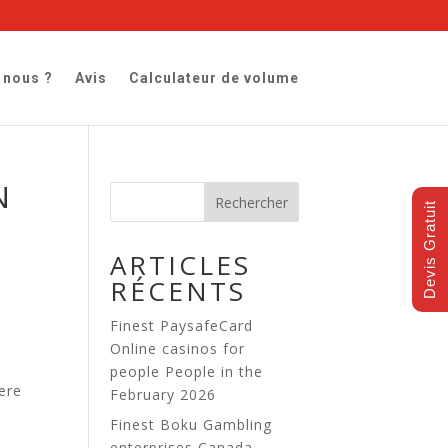
 nous ?
Avis
Calculateur de volume
N
Rechercher
Devis Gratuit
ARTICLES
RÉCENTS
Finest PaysafeCard
Online casinos for
people People in the
mere
February 2026
Finest Boku Gambling
enterprises Canada