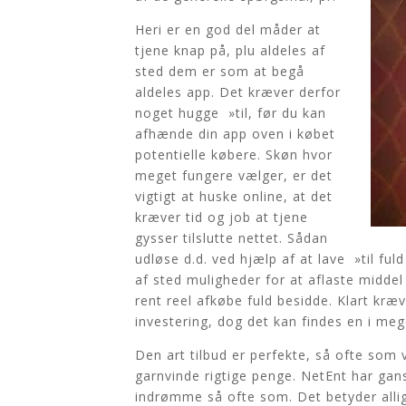
Heri er en god del måder at
tjene knap på, plu aldeles af
sted dem er som at begå
aldeles app. Det kræver derfor
noget hugge »til, før du kan
afhænde din app oven i købet
potentielle købere. Skøn hvor
meget fungere vælger, er det
vigtigt at huske online, at det
kræver tid og job at tjene
gysser tilslutte nettet. Sådan
udløse d.d. ved hjælp af at lave »til fu
af sted muligheder for at aflaste middel –
rent reel afkøbe fuld besidde. Klart kræv
investering, dog det kan findes en i meg
Den art tilbud er perfekte, så ofte som 
garnvinde rigtige penge. NetEnt har gans
indrømme så ofte som. Det betyder allige