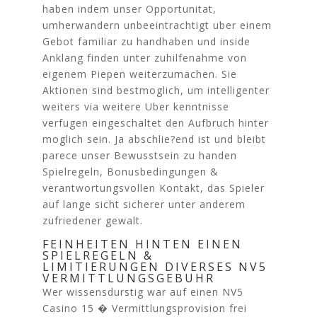
haben indem unser Opportunitat,
umherwandern unbeeintrachtigt uber einem
Gebot familiar zu handhaben und inside
Anklang finden unter zuhilfenahme von
eigenem Piepen weiterzumachen. Sie
Aktionen sind bestmoglich, um intelligenter
weiters via weitere Uber kenntnisse
verfugen eingeschaltet den Aufbruch hinter
moglich sein. Ja abschlie?end ist und bleibt
parece unser Bewusstsein zu handen
Spielregeln, Bonusbedingungen &
verantwortungsvollen Kontakt, das Spieler
auf lange sicht sicherer unter anderem
zufriedener gewalt.
FEINHEITEN HINTEN EINEN
SPIELREGELN &
LIMITIERUNGEN DIVERSES NV5
VERMITTLUNGSGEBUHR
Wer wissensdurstig war auf einen NV5
Casino 15 � Vermittlungsprovision frei