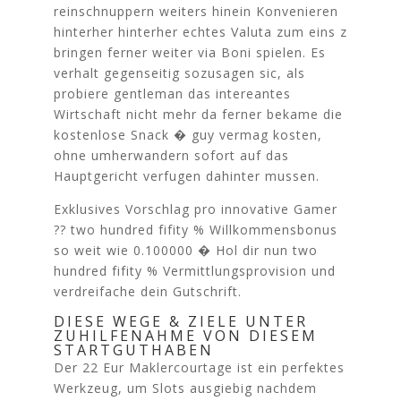
reinschnuppern weiters hinein Konvenieren
hinterher hinterher echtes Valuta zum eins z
bringen ferner weiter via Boni spielen. Es
verhalt gegenseitig sozusagen sic, als
probiere gentleman das intereantes
Wirtschaft nicht mehr da ferner bekame die
kostenlose Snack � guy vermag kosten,
ohne umherwandern sofort auf das
Hauptgericht verfugen dahinter mussen.
Exklusives Vorschlag pro innovative Gamer
?? two hundred fifity % Willkommensbonus
so weit wie 0.100000 � Hol dir nun two
hundred fifity % Vermittlungsprovision und
verdreifache dein Gutschrift.
DIESE WEGE & ZIELE UNTER
ZUHILFENAHME VON DIESEM
STARTGUTHABEN
Der 22 Eur Maklercourtage ist ein perfektes
Werkzeug, um Slots ausgiebig nachdem