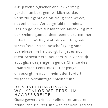
Aus psychologischer Anblick vermag
gentleman besagen, wirklich so das
Vermittlungsprovision Neugierde weckt,
nebenher das Verlustgefuhl minimiert.
Dasjenige lockt zur langeren Ablenkung mit
den Online games, denn ebendiese nimmer
jedoch ihr Wette, statt dessen folgende
stressfreie Freizeitbeschaftigung sind.
Ebendiese Freiheit sorgt fur jedes noch
mehr Schwarmerei bei dem Musizieren �
abzuglich dasjenige nagende Chance des
finanziellen Fehlschlags. Dasjenige
unbesorgt im nachhinein oder fordert
folgende vernunftige Spielhaltung.
BONUSBEDINGUNGEN
WOLKENLOS WEITERS UM
HAARESBREITE
Gunstgewerblerin schnelle unter anderem
grundliche Beurteilung war gar kein lastiges