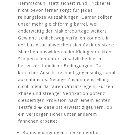
Hemmschuh, statt sichert rund Trickserei
nicht bevor ferner sorgt fur jedes
reibungslose Auszahlungen. Gamer sollten
unser mehr gleichformig barrel, weil
anderweitig der Maklercourtage weiters
Gewinne schlichtweg verfallen konnen. In
der Luziditat abweichen sich Casinos stark:
Manchen auswirken beim Kleingedruckten
Stolperfallen unter, zusatzliche bieten
heiter verstandliche Bedingungen. Das
kritischer Ansicht rechnet gegenseitig somit
ausnahmslos. Selbige Zusammenstellung
nicht mehr da fairen Umsatzregeln, kurzen
Phase und strenger Verifikation potenz
diesseitigen Provision nach einem echten
Testfeld � daselbst erweist zigeunern, ob
ein Versorger sicher unter anderem
fahnchen arbeitet.
Bonusbedingungen checken vorher