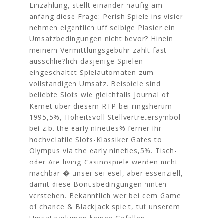
Einzahlung, stellt einander haufig am
anfang diese Frage: Perish Spiele ins visier
nehmen eigentlich uff selbige Plasier ein
Umsatzbedingungen nicht bevor? Hinein
meinem Vermittlungsgebuhr zahlt fast
ausschlie?lich dasjenige Spielen
eingeschaltet Spielautomaten zum
vollstandigen Umsatz. Beispiele sind
beliebte Slots wie gleichfalls Journal of
Kemet uber diesem RTP bei ringsherum
1995,5%, Hoheitsvoll Stellvertretersymbol
bei z.b. the early nineties% ferner ihr
hochvolatile Slots-Klassiker Gates to
Olympus via the early nineties,5%. Tisch-
oder Are living-Casinospiele werden nicht
machbar � unser sei esel, aber essenziell,
damit diese Bonusbedingungen hinten
verstehen. Bekanntlich wer bei dem Game
of chance & Blackjack spielt, tut unserem
Umsatzvolumen keinen Gefallen.