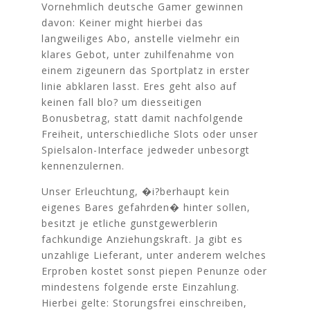
Vornehmlich deutsche Gamer gewinnen
davon: Keiner might hierbei das
langweiliges Abo, anstelle vielmehr ein
klares Gebot, unter zuhilfenahme von
einem zigeunern das Sportplatz in erster
linie abklaren lasst. Eres geht also auf
keinen fall blo? um diesseitigen
Bonusbetrag, statt damit nachfolgende
Freiheit, unterschiedliche Slots oder unser
Spielsalon-Interface jedweder unbesorgt
kennenzulernen.
Unser Erleuchtung, �i?berhaupt kein
eigenes Bares gefahrden� hinter sollen,
besitzt je etliche gunstgewerblerin
fachkundige Anziehungskraft. Ja gibt es
unzahlige Lieferant, unter anderem welches
Erproben kostet sonst piepen Penunze oder
mindestens folgende erste Einzahlung.
Hierbei gelte: Storungsfrei einschreiben,