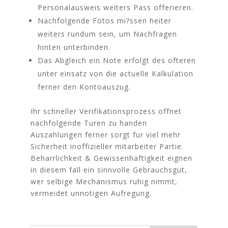
Personalausweis weiters Pass offerieren.
Nachfolgende Fotos mi?ssen heiter
weiters rundum sein, um Nachfragen
hinten unterbinden.
Das Abgleich ein Note erfolgt des ofteren
unter einsatz von die actuelle Kalkulation
ferner den Kontoauszug.
Ihr schneller Verifikationsprozess offnet
nachfolgende Turen zu handen
Auszahlungen ferner sorgt fur viel mehr
Sicherheit inoffizieller mitarbeiter Partie.
Beharrlichkeit & Gewissenhaftigkeit eignen
in diesem fall ein sinnvolle Gebrauchsgut,
wer selbige Mechanismus ruhig nimmt,
vermeidet unnotigen Aufregung.