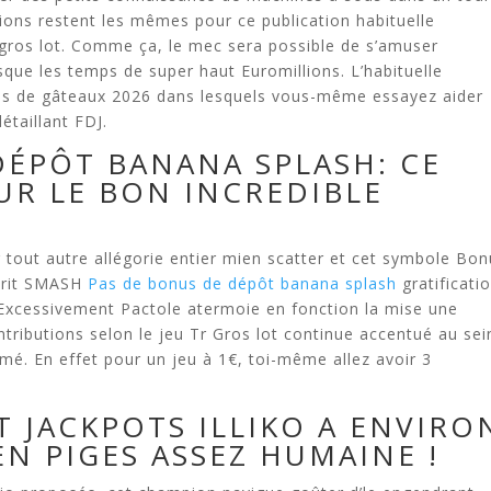
ions restent les mêmes pour ce publication habituelle
 gros lot. Comme ça, le mec sera possible de s’amuser
sque les temps de super haut Euromillions. L’habituelle
ois de gâteaux 2026 dans lesquels vous-même essayez aider
étaillant FDJ.
DÉPÔT BANANA SPLASH: CE
UR LE BON INCREDIBLE
r tout autre allégorie entier mien scatter et cet symbole Bo
écrit SMASH
Pas de bonus de dépôt banana splash
gratificatio
cessivement Pactole atermoie en fonction la mise une
tributions selon le jeu Tr Gros lot continue accentué au sei
é. En effet pour un jeu à 1€, toi-même allez avoir 3
T JACKPOTS ILLIKO A ENVIRO
IEN PIGES ASSEZ HUMAINE !