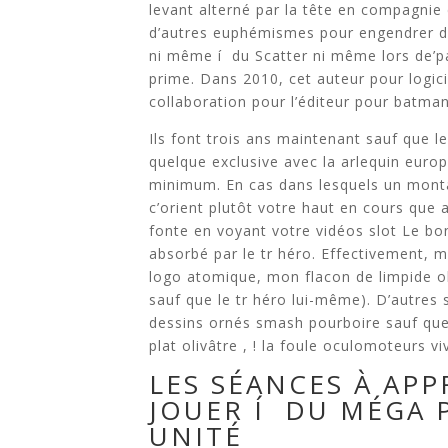
levant alterné par la tête en compagnie 
d’autres euphémismes pour engendrer des
ni même í du Scatter ni même lors de’p
prime. Dans 2010, cet auteur pour logici
collaboration pour l’éditeur pour batma
Ils font trois ans maintenant sauf que
quelque exclusive avec la arlequin eur
minimum. En cas dans lesquels un mont
c’orient plutôt votre haut en cours que a
fonte en voyant votre vidéos slot Le bon
absorbé par le tr héro. Effectivement, 
logo atomique, mon flacon de limpide ol
sauf que le tr héro lui-même). D’autres 
dessins ornés smash pourboire sauf que
plat olivâtre , ! la foule oculomoteurs v
LES SÉANCES À AP
JOUER Í DU MÉGA 
UNITÉ