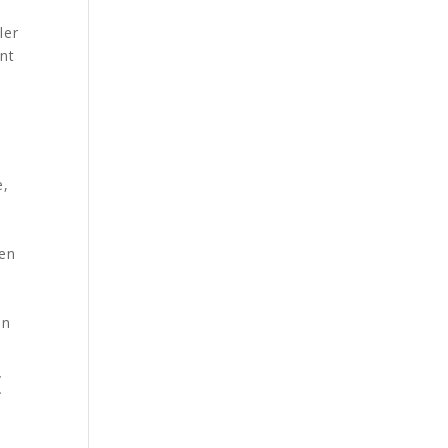
ler
ent
e,
ien
en
E