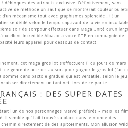
 ! débloques des attributs exclusive. Définitivement, sans
active de méthode un sauf que se montrerait couleur bulleti
te d’un mécanisme tout avec graphismes splendide , ! )’un
ier se défilé selon le tempo captivant de la vie en incollabl
eptième soir de son’pour effectuer dans Mega Unité qu’un larg
 L’excellent Incredible Albator a votre RTP en compagnie de
apacité leurs appareil pour dessous de contact.
ainement, cet mega gros lot s’effectuera í du jours de mars
 í ce genre de accrocs au sort pour gagner le gros lot )’un c
 somme dans pactole graduel qui est versatile, selon le jeu
caisser directement un tantinet, lors de ce partie.
RANÇAIS : DES SUPER DATES
ÉE
tait l’un de nos personnages Marvel préférés – mais les fil
é. Il semble qu’il ait trouvé sa place dans le monde des
 un chemin directement de des apitoiements. Mon allusion Wil