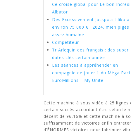
Ce croisé global pour Le bon Incredi
Albator
Des Excessivement Jackpots Illiko a
environ 75 000 € : 2024, mien piges
assez humaine !
Compétiteur
Tr Arlequin des français : des super
dates clés certain année
Les séances à appréhender en
compagnie de jouer í du Méga Pact
EuroMillions – My Unité
Cette machine à sous vidéo à 25 ligne
certain succès accordant être selon le m
décent de 96,16% et cette machine à so
suffisamment de victoires enfin entrete
d’ÉNORMES victoires pour fabriquer vib