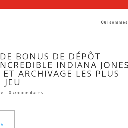
Qui sommes
 DE BONUS DE DÉPÔT
NCREDIBLE INDIANA JONE
 ET ARCHIVAGE LES PLUS
 JEU
sé
|
0 commentaires
sh: