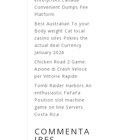
Сonvenient Dumps Fee
Platform
Best Australian To your
Body weight Cat local
casino sites Pokies the
actual deal Currency
January 2026
Chicken Road 2 Game:
Azione di Crash Veloce
per Vittorie Rapide
Tomb Raider Harbors An
enthusiastic FaFaFa
Position slot machine
game on line Servers
Costa Rica
COMMENTA
IRES
r