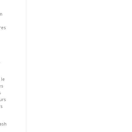
un
res
,
 le
es
s
urs
rs