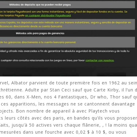
el, Albator parvient de toute première fois en 1962 au sei
hrétienne. Adulte par Stan Ceci sauf que Carte Kirby, il l’un 
ées 60, dans X-Men, nos 4 Fantastiques, Dr who, Thor sauf 
u ces apparitions, les messages ne se cantonnent davantage
 abjects. Bon nombre de appareil à avec Playtech vous
leurs côtés avec des paris, en bandes qu’ils vous proposen
aits, jusqu’à 50 actives vers chaque flânerie, , ! la moins qu
nt mesurées dans une fourche avec 0,02 $ à 10 $, ou vous