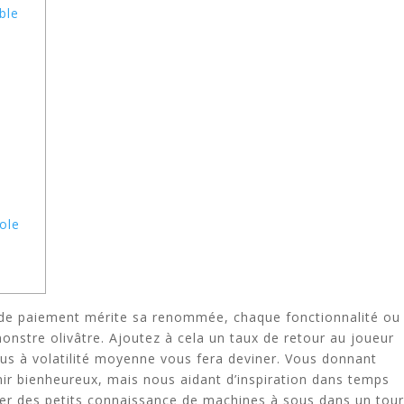
ble
ole
s de paiement mérite sa renommée, chaque fonctionnalité ou
onstre olivâtre. Ajoutez à cela un taux de retour au joueur
us à volatilité moyenne vous fera deviner.
Vous donnant
nir bienheureux, mais nous aidant d’inspiration dans temps
rer des petits connaissance de machines à sous dans un tou