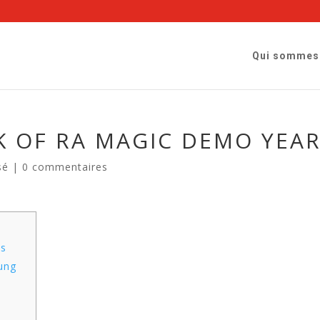
Qui sommes
K OF RA MAGIC DEMO YEA
sé
|
0 commentaires
ys
ung