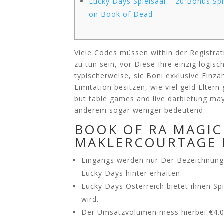
Lucky Days Spielsaal – 20 Bonus Sp
on Book of Dead
Viele Codes müssen within der Registra
zu tun sein, vor Diese Ihre einzig logisc
typischerweise, sic Boni exklusive Einz
Limitation besitzen, wie viel geld Elter
but table games and live darbietung may
anderem sogar weniger bedeutend.
BOOK OF RA MAGIC
MAKLERCOURTAGE B
Eingangs werden nur Der Bezeichnung,
Lucky Days hinter erhalten.
Lucky Days Österreich bietet ihnen Spi
wird.
Der Umsatzvolumen mess hierbei €4.0