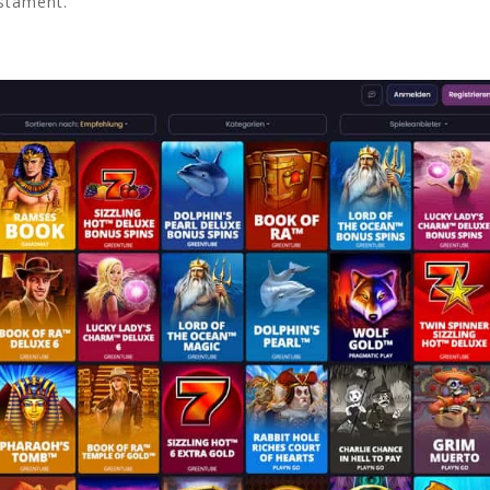
estament.