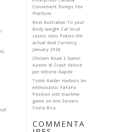
Сonvenient Dumps Fee
Platform
Best Australian To your
Body weight Cat local
n
casino sites Pokies the
actual deal Currency
January 2026
nt,
Chicken Road 2 Game:
Azione di Crash Veloce
per Vittorie Rapide
Tomb Raider Harbors An
enthusiastic FaFaFa
Position slot machine
game on line Servers
Costa Rica
oll
COMMENTA
IRES