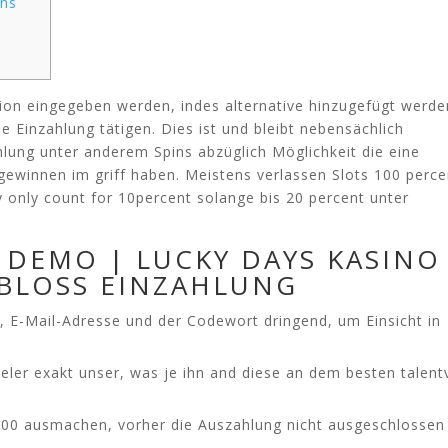
ins
tion eingegeben werden, indes alternative hinzugefügt werde
he Einzahlung tätigen. Dies ist und bleibt nebensächlich
ahlung unter anderem Spins abzüglich Möglichkeit die eine
n gewinnen im griff haben.
Meistens verlassen Slots 100 perce
 only count for 10percent solange bis 20 percent unter
 DEMO | LUCKY DAYS KASINO
LOSS EINZAHLUNG
 E-Mail-Adresse und der Codewort dringend, um Einsicht in
eler exakt unser, was je ihn and diese an dem besten talentv
00 ausmachen, vorher die Auszahlung nicht ausgeschlossen