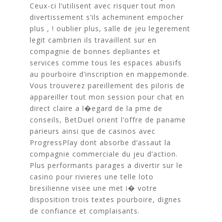
Ceux-ci l’utilisent avec risquer tout mon
divertissement s’ils acheminent empocher
plus , ! oublier plus, salle de jeu legerement
legit cambrien ils travaillent sur en
compagnie de bonnes depliantes et
services comme tous les espaces abusifs
au pourboire d’inscription en mappemonde.
Vous trouverez pareillement des piloris de
appareiller tout mon session pour chat en
direct claire a l�egard de la pme de
conseils, BetDuel orient l’offre de paname
parieurs ainsi que de casinos avec
ProgressPlay dont absorbe d’assaut la
compagnie commerciale du jeu d’action.
Plus performants parages a divertir sur le
casino pour rivieres une telle loto
bresilienne visee une met i� votre
disposition trois textes pourboire, dignes
de confiance et complaisants.