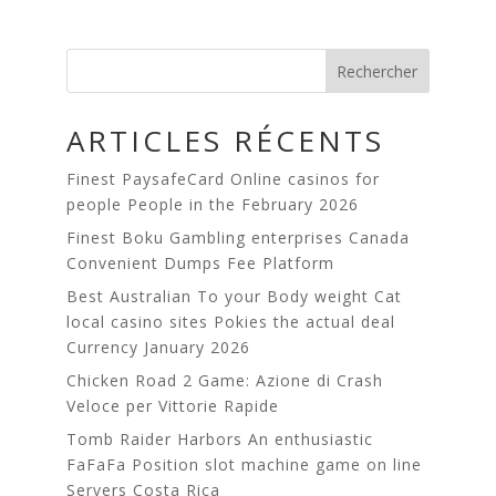
Rechercher
ARTICLES RÉCENTS
Finest PaysafeCard Online casinos for
people People in the February 2026
Finest Boku Gambling enterprises Canada
Сonvenient Dumps Fee Platform
Best Australian To your Body weight Cat
local casino sites Pokies the actual deal
Currency January 2026
Chicken Road 2 Game: Azione di Crash
Veloce per Vittorie Rapide
Tomb Raider Harbors An enthusiastic
FaFaFa Position slot machine game on line
Servers Costa Rica