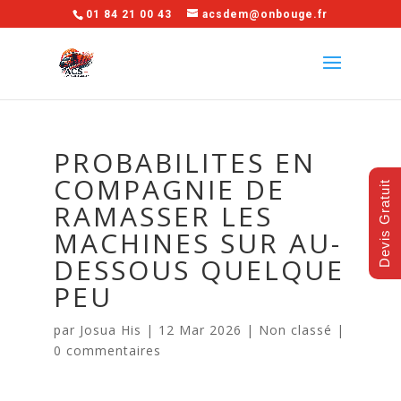
01 84 21 00 43
acsdem@onbouge.fr
PROBABILITES EN
COMPAGNIE DE
Devis Gratuit
RAMASSER LES
MACHINES SUR AU-
DESSOUS QUELQUE
PEU
par
Josua His
|
12 Mar 2026
|
Non classé
|
0 commentaires