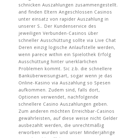
schnicken Auszahlungen zusammengestellt.
and finden Eltern Angeschlossen Casinos
unter einsatz von rapider Auszahlung in
unserer S.. Der Kundenservice des
jeweiligen Verbunden-Casinos über
schneller Ausschüttung sollte via Live Chat
Deren einzig logische Anlaufstelle werden,
wenn parece within ein Spielothek Erfolg
Ausschüttung hinter unerklärlichen
Problemen kommt. Sic z.b. die schnellere
Banküberweisungsart, sogar wenn je das
Online-Kasino via Auszahlung so Spesen
aufkommen. Zudem sind, falls dort,
Optionen verwendet, nachfolgende
schnellere Casino Auszahlungen geben.
Zum anderen möchten Erreichbar-Casinos
gewährleisten, auf diese weise nicht Gelder
ausbezahlt werden, die unrechtmäßig
erworben wurden und unser Minderjährige