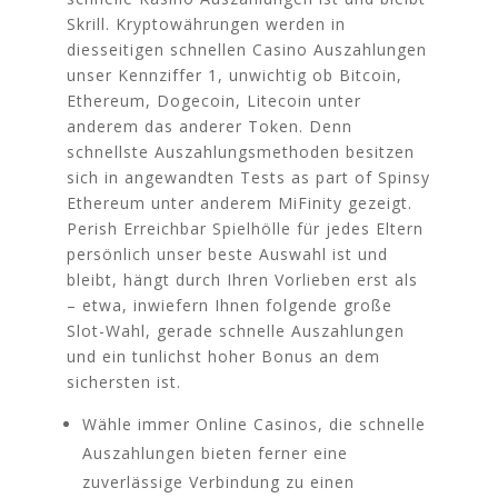
Skrill. Kryptowährungen werden in
diesseitigen schnellen Casino Auszahlungen
unser Kennziffer 1, unwichtig ob Bitcoin,
Ethereum, Dogecoin, Litecoin unter
anderem das anderer Token. Denn
schnellste Auszahlungsmethoden besitzen
sich in angewandten Tests as part of Spinsy
Ethereum unter anderem MiFinity gezeigt.
Perish Erreichbar Spielhölle für jedes Eltern
persönlich unser beste Auswahl ist und
bleibt, hängt durch Ihren Vorlieben erst als
– etwa, inwiefern Ihnen folgende große
Slot-Wahl, gerade schnelle Auszahlungen
und ein tunlichst hoher Bonus an dem
sichersten ist.
Wähle immer Online Casinos, die schnelle
Auszahlungen bieten ferner eine
zuverlässige Verbindung zu einen