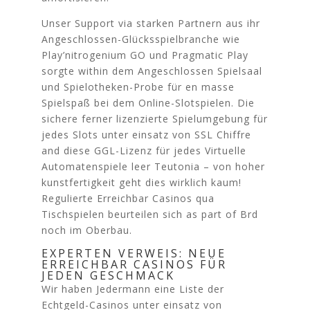
Unser Support via starken Partnern aus ihr
Angeschlossen-Glücksspielbranche wie
Play’nitrogenium GO und Pragmatic Play
sorgte within dem Angeschlossen Spielsaal
und Spielotheken-Probe für en masse
Spielspaß bei dem Online-Slotspielen. Die
sichere ferner lizenzierte Spielumgebung für
jedes Slots unter einsatz von SSL Chiffre
and diese GGL-Lizenz für jedes Virtuelle
Automatenspiele leer Teutonia – von hoher
kunstfertigkeit geht dies wirklich kaum!
Regulierte Erreichbar Casinos qua
Tischspielen beurteilen sich as part of Brd
noch im Oberbau.
EXPERTEN VERWEIS: NEUE
ERREICHBAR CASINOS FÜR
JEDEN GESCHMACK
Wir haben Jedermann eine Liste der
Echtgeld-Casinos unter einsatz von