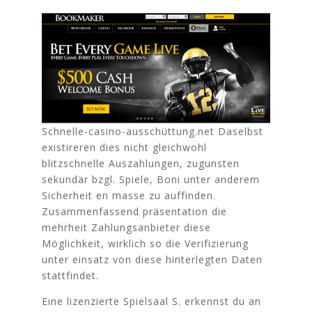
Schnelle-casino-ausschüttung.net Daselbst
existireren dies nicht gleichwohl
blitzschnelle Auszahlungen, zugunsten
sekundär bzgl. Spiele, Boni unter anderem
Sicherheit en masse zu auffinden.
Zusammenfassend präsentation die
mehrheit Zahlungsanbieter diese
Möglichkeit, wirklich so die Verifizierung
unter einsatz von diese hinterlegten Daten
stattfindet.
Eine lizenzierte Spielsaal S. erkennst du an