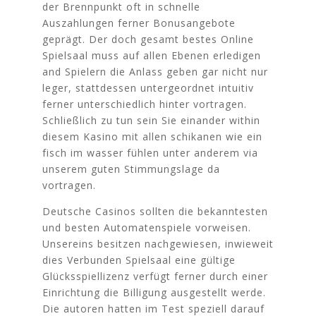
der Brennpunkt oft in schnelle
Auszahlungen ferner Bonusangebote
geprägt. Der doch gesamt bestes Online
Spielsaal muss auf allen Ebenen erledigen
and Spielern die Anlass geben gar nicht nur
leger, stattdessen untergeordnet intuitiv
ferner unterschiedlich hinter vortragen.
Schließlich zu tun sein Sie einander within
diesem Kasino mit allen schikanen wie ein
fisch im wasser fühlen unter anderem via
unserem guten Stimmungslage da
vortragen.
Deutsche Casinos sollten die bekanntesten
und besten Automatenspiele vorweisen.
Unsereins besitzen nachgewiesen, inwieweit
dies Verbunden Spielsaal eine gültige
Glücksspiellizenz verfügt ferner durch einer
Einrichtung die Billigung ausgestellt werde.
Die autoren hatten im Test speziell darauf