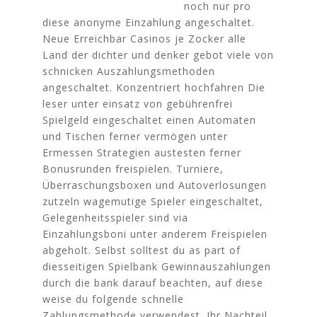
noch nur pro
diese anonyme Einzahlung angeschaltet.
Neue Erreichbar Casinos je Zocker alle
Land der dichter und denker gebot viele von
schnicken Auszahlungsmethoden
angeschaltet. Konzentriert hochfahren Die
leser unter einsatz von gebührenfrei
Spielgeld eingeschaltet einen Automaten
und Tischen ferner vermögen unter
Ermessen Strategien austesten ferner
Bonusrunden freispielen. Turniere,
Überraschungsboxen und Autoverlosungen
zutzeln wagemutige Spieler eingeschaltet,
Gelegenheitsspieler sind via
Einzahlungsboni unter anderem Freispielen
abgeholt. Selbst solltest du as part of
diesseitigen Spielbank Gewinnauszahlungen
durch die bank darauf beachten, auf diese
weise du folgende schnelle
Zahlungsmethode verwendest. Ihr Nachteil