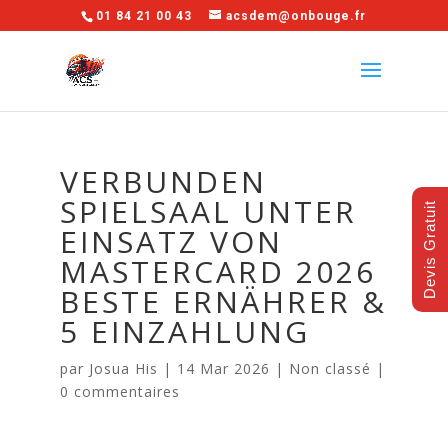
01 84 21 00 43
acsdem@onbouge.fr
VERBUNDEN
SPIELSAAL UNTER
Devis Gratuit
EINSATZ VON
MASTERCARD 2026
BESTE ERNÄHRER &
5 EINZAHLUNG
par
Josua His
|
14 Mar 2026
|
Non classé
|
0 commentaires