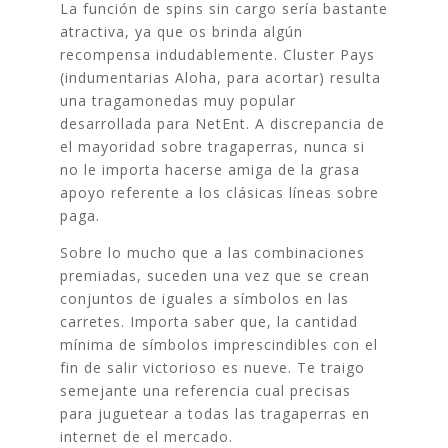
La función de spins sin cargo serí­a bastante
atractiva, ya que os brinda algún
recompensa indudablemente. Cluster Pays
(indumentarias Aloha, para acortar) resulta
una tragamonedas muy popular
desarrollada para NetEnt. A discrepancia de
el mayoridad sobre tragaperras, nunca si
no le importa hacerse amiga de la grasa
apoyo referente a los clásicas líneas sobre
paga.
Sobre lo mucho que a las combinaciones
premiadas, suceden una vez que se crean
conjuntos de iguales a símbolos en las
carretes. Importa saber que, la cantidad
mínima de símbolos imprescindibles con el
fin de salir victorioso es nueve. Te traigo
semejante una referencia cual precisas
para juguetear a todas las tragaperras en
internet de el mercado.