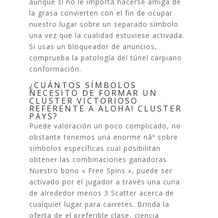
aunque si no le importa hacerse amiga de
la grasa convierten con el fin de ocupar
nuestro lugar sobre un separado símbolo
una vez que la cualidad estuviese activada.
Si usas un bloqueador de anuncios,
comprueba la patologí­a del túnel carpiano
conformación.
¿CUÁNTOS SÍMBOLOS
NECESITO DE FORMAR UN
CLUSTER VICTORIOSO
REFERENTE A ALOHA! CLUSTER
PAYS?
Puede valoración un poco complicado, no
obstante tenemos una enorme nâº sobre
símbolos específicas cual posibilitan
obtener las combinaciones ganadoras.
Nuestro bono « Free Spins », puede ser
activado por el jugador a través una cuna
de alrededor menos 3 Scatter acerca de
cualquier lugar para carretes. Brinda la
oferta de el preferible clase, ciencia