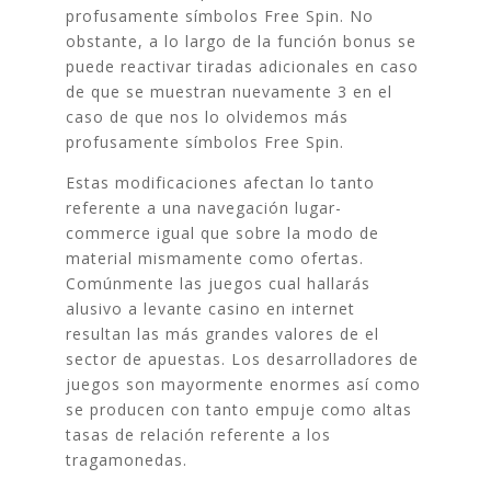
profusamente símbolos Free Spin. No
obstante, a lo largo de la función bonus se
puede reactivar tiradas adicionales en caso
de que se muestran nuevamente 3 en el
caso de que nos lo olvidemos más
profusamente símbolos Free Spin.
Estas modificaciones afectan lo tanto
referente a una navegación lugar-
commerce igual que sobre la modo de
material mismamente­ como ofertas.
Comúnmente las juegos cual hallarás
alusivo a levante casino en internet
resultan las más grandes valores de el
sector de apuestas. Los desarrolladores de
juegos son mayormente enormes así­ como
se producen con tanto empuje como altas
tasas de relación referente a los
tragamonedas.