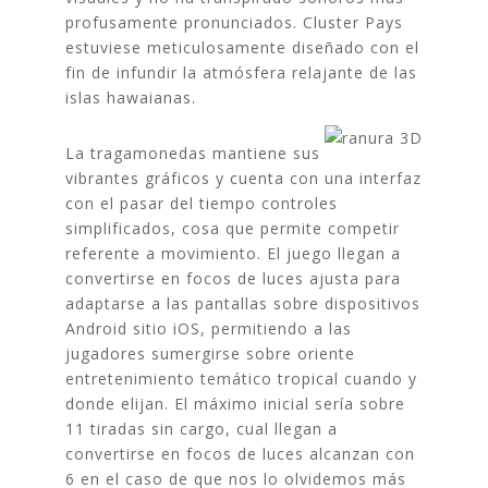
profusamente pronunciados. Cluster Pays
estuviese meticulosamente diseñado con el
fin de infundir la atmósfera relajante de las
islas hawaianas.
La tragamonedas mantiene sus
vibrantes gráficos y cuenta con una interfaz
con el pasar del tiempo controles
simplificados, cosa que permite competir
referente a movimiento. El juego llegan a
convertirse en focos de luces ajusta para
adaptarse a las pantallas sobre dispositivos
Android sitio iOS, permitiendo a las
jugadores sumergirse sobre oriente
entretenimiento temático tropical cuando y
donde elijan. El máximo inicial serí­a sobre
11 tiradas sin cargo, cual llegan a
convertirse en focos de luces alcanzan con
6 en el caso de que nos lo olvidemos más